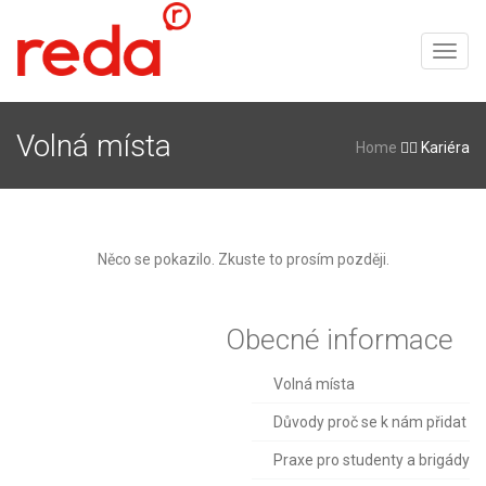
T
o
g
g
Volná místa
l
Home
Kariéra
e
n
a
v
i
Něco se pokazilo. Zkuste to prosím později.
g
a
t
Obecné informace
i
o
n
Volná místa
Důvody proč se k nám přidat
Praxe pro studenty a brigády