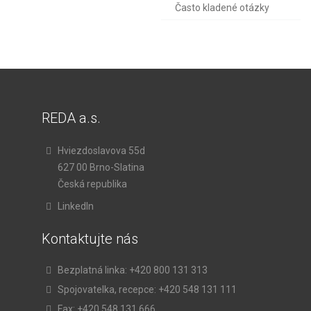
Často kladené otázky
REDA a.s.
Hviezdoslavova 55d
627 00 Brno-Slatina
Česká republika
LinkedIn
Kontaktujte nás
Bezplatná linka:
+420 800 131 313
Spojovatelka, recepce:
+420 548 131 111
Fax:
+420 548 131 666